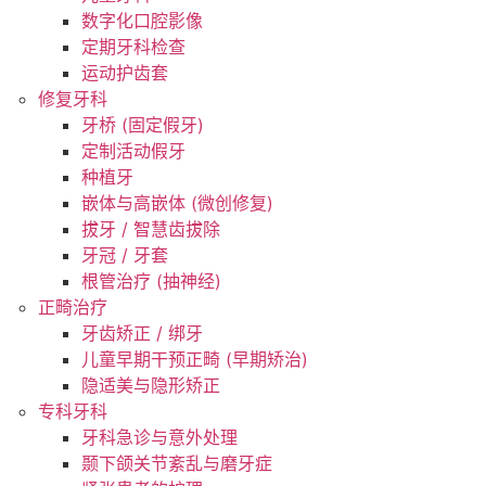
数字化口腔影像
定期牙科检查
运动护齿套
修复牙科
牙桥 (固定假牙)
定制活动假牙
种植牙
嵌体与高嵌体 (微创修复)
拔牙 / 智慧齿拔除
牙冠 / 牙套
根管治疗 (抽神经)
正畸治疗
牙齿矫正 / 绑牙
儿童早期干预正畸 (早期矫治)
隐适美与隐形矫正
专科牙科
牙科急诊与意外处理
颞下颌关节紊乱与磨牙症